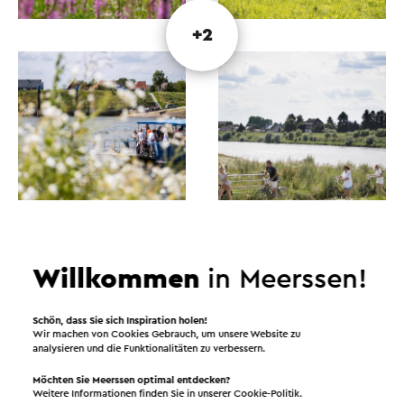
+2
Willkommen
in Meerssen!
Senden Sie eine E-Mail
Schön, dass Sie sich Inspiration holen!
Wir machen von Cookies Gebrauch, um unsere Website zu
analysieren und die Funktionalitäten zu verbessern.
Möchten Sie Meerssen optimal entdecken?
Senden Sie eine E-Mail an RivierPark Maasvallei. Ihre
Weitere Informationen finden Sie in unserer
Cookie-Politik
.