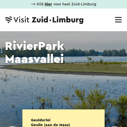
⟶ Klik
hier
voor heel Zuid-Limburg
RivierPark
Maasvallei
Geulderlei
Geulle (aan de Maas)