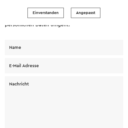
Nachricht wird sofort nach dem Klicken auf
"Senden" gesendet. Unsere Datenschutzerklärung
Einverstanden
Angepasst
erläutert, wie Visit Zuid-Limburg mit Ihren
persönlichen Daten umgeht.
Name
E-Mail Adresse
Nachricht