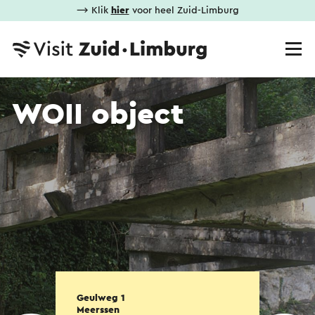
⟶ Klik
hier
voor heel Zuid-Limburg
WOII object
Geulweg 1
Meerssen