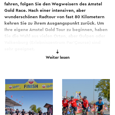
fahren, folgen Sie den Wegweisern des Amstel
Gold Race. Nach einer intensiven, aber
wunderschönen Radtour von fast 80 Kilometern
kehren Sie zu ihrem Ausgangspunkt zurück. Um
Ihre eigene Amstel Gold Tour zu beginnen, haben
Sie die Wahl aus vielen Orten, aber Gulpen oder
Valkenburg (Erlebniszentrum Par‘Çourse) sind
sehr geeignet.
Weiter lesen
Schauen Sie sich auch
Loop 2
und
Loop 3
an und
bezwingen Sie das gesamte Amstel Gold Race!