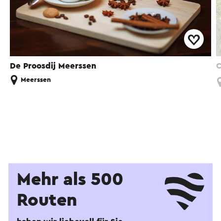
De Proosdij Meerssen
C
Meerssen
Mehr als 500
Routen