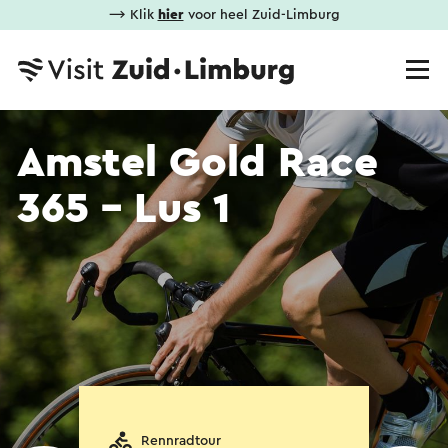
⟶ Klik
hier
voor heel Zuid-Limburg
Amstel Gold Race
365 - Lus 1
Rennradtour