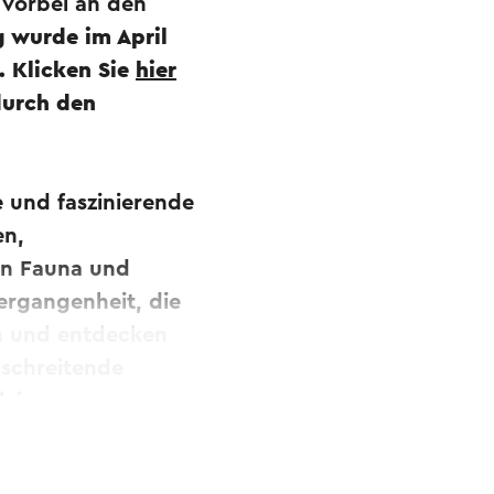
 vorbei an den
 wurde im April
. Klicken Sie
hier
durch den
e und faszinierende
en,
en Fauna und
ergangenheit, die
an und entdecken
rschreitende
ei.