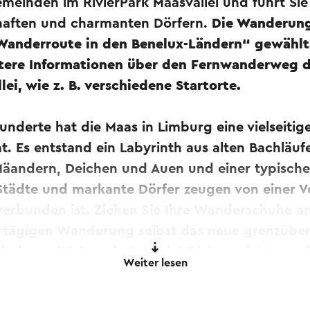
meinden im RivierPark Maasvallei und führt Sie
haften und charmanten Dörfern.
Die Wanderung
Wanderroute in den Benelux-Ländern“ gewählt
ertere Informationen über den Fernwanderweg 
lei, wie z. B. verschiedene Startorte.
underte hat die Maas in Limburg eine vielseitig
. Es entstand ein Labyrinth aus alten Bachläuf
äandern, Deichen und Auen und einer typisch
 Städte und markante Dörfer zeugen von einer V
verbunden ist. Ziehen Sie Ihre Wanderschuhe 
hrtägigen Wanderung selbst das neue grenzübe
holungs-)Naturschutzgebiet Rivierpark Maasvall
Weiter lesen