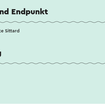
und Endpunkt
te Sittard
g