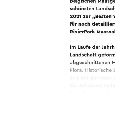
belgischen Maasge
schönsten Landsc
2021 zur „Besten 
für noch detailli
RivierPark Maasval
Im Laufe der Jahrh
Landschaft geformt
abgeschnittenen M
Flora. Historische
eng mit der Maas 
Sie auf dieser me
(Tourismus- und Er
Anfahrt Sittard