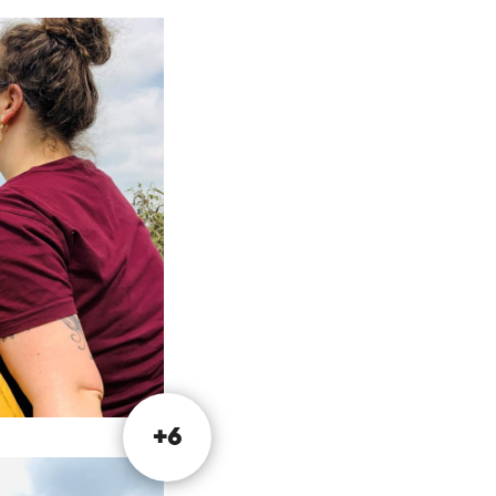
svallei, wie die
ne spezielle
e also den LAW
rischen Markt für
s starten. Wenn
r bei Schloss
 anreisen, können
bersetzt.
+6