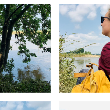
Sittard-Geleen liegt teilweise im RivierPark Maa
enbicht und Obbicht. Von Sittard aus gibt es ei
 Sie direkt in den RivierPark führt. Beginnen Si
lei in Sittard und beenden Sie ihn auf dem histo
in Getränk. Sie können von mehreren Stellen au
nreisen, parken Sie direkt unter dem Markt ode
rten Sie dort Ihre Route. Wenn Sie mit dem Zug
 Sittard aus starten.
 Hilfe eines Online-Übersetzungsdienstes automatisch ü