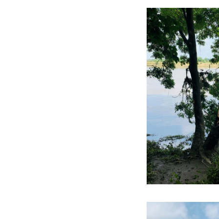
Auch die Gemeinde 
Fischerdörfer Grev
Zufahrtsroute, die
RivierPark Maasval
einen Snack und e
Sie mit dem Auto a
Limbricht und sta
Sie vom Bahnhof in
Dieser Text wurde mit