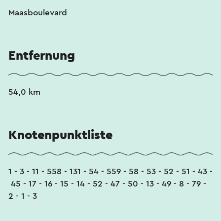
leicht zurechtfinden. Sie werden von der
Maasboulevard
wunderschönen Natur, der herrlichen Aussicht
begeistert sein, genauso wie natürlich von den
vielen Terrassen, die zum Pausieren einladen.
Entfernung
54,0 km
Knotenpunktliste
1 - 3 - 11 - 558 - 131 - 54 - 559 - 58 - 53 - 52 - 51 - 43 -
45 - 17 - 16 - 15 - 14 - 52 - 47 - 50 - 13 - 49 - 8 - 79 -
2 - 1 - 3