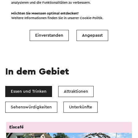
analysieren und die Funktionalitäten zu verbessern.
Möchten Sie Meerssen optimal entdecken?
Starten Sie die Route
Weitere Informationen finden Sie in unserer
Cookie-Politik
.
©
contributors
OpenStreetMap
Filter anzeigen
Einverstanden
Angepasst
In dem Gebiet
Essen und Trinken
Attraktionen
Sehenswürdigkeiten
Unterkünfte
Eiscafé