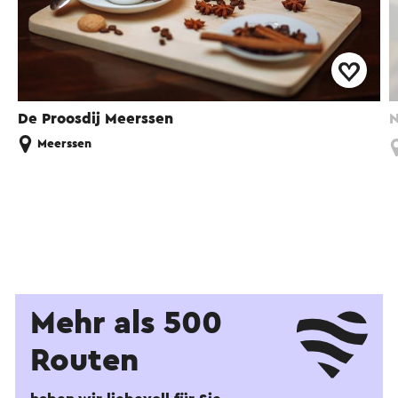
De Proosdij Meerssen
N
Meerssen
Mehr als 500
Routen