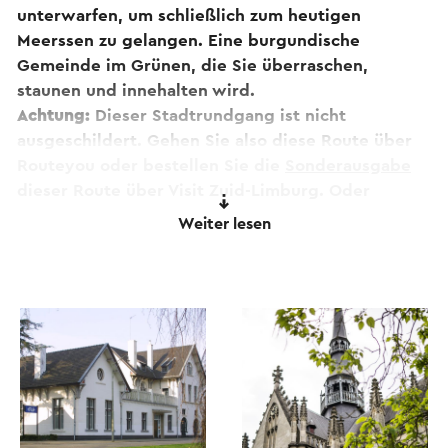
unterwarfen, um schließlich zum heutigen
Meerssen zu gelangen. Eine burgundische
Gemeinde im Grünen, die Sie überraschen,
staunen und innehalten wird.
Achtung:
Dieser Stadtrundgang ist nicht
ausgeschildert. Gehen Sie also diese Route über
Routeyou oder bestellen Sie die
Sonderausgabe
dieser Route über Visit Zuid-Limburg. Oder
besuchen Sie einen unserer Visit-Shops. Wenn Sie
Weiter lesen
Kommentare zur Route haben, können Sie diese an
routepunt@visitzuidlimburg.nl melden
.
Eine vollständige Wanderkarte mit Dutzenden
anderer Wanderrouten in dieser Region kann
einfach über
www.visitzuidlimburg.nl/webshop
bestellt werden.
Dieser Text wurde mit Hilfe eines Online-
Übersetzungsdienstes automatisch übersetzt.