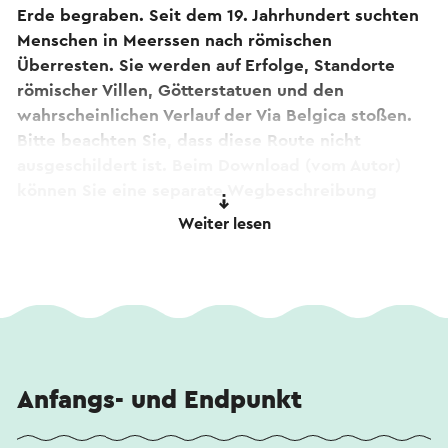
Erde begraben. Seit dem 19. Jahrhundert suchten
Menschen in Meerssen nach römischen
Überresten. Sie werden auf Erfolge, Standorte
römischer Villen, Götterstatuen und den
wahrscheinlichen Verlauf der Via Belgica stoßen.
Bitte beachten Sie, dass diese Route nicht
ausgeschildert ist. Beim Download (vom Autor)
können Sie eine separate Wegbeschreibung
herunterladen. Sie beginnen am Gemeentebroek
Weiter lesen
6 in Meerssen. Wenn Sie Kommentare zur Route
haben, melden Sie diese bitte an
routepunt@visitzuidlimburg.nl.
Spitze! Unterwegs passieren Sie die
Basilika des
Heiligen Sakraments in Meerssen
. Neugierig auf
die Geschichten oder einen Blick hineinwerfen?
Anfangs- und Endpunkt
Sehen Sie sich die
360-Grad-Tour
an. Die Tour ist
auch durch Scannen der QR-Code auf dem