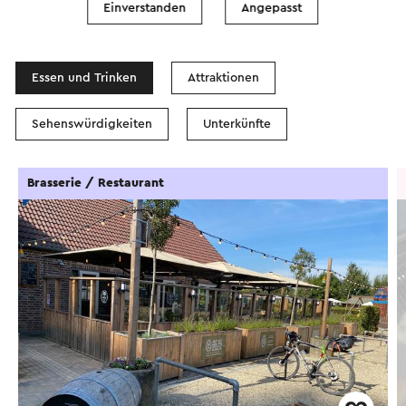
Einverstanden
Angepasst
In dem Gebiet
Essen und Trinken
Attraktionen
Sehenswürdigkeiten
Unterkünfte
Brasserie / Restaurant