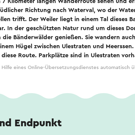
a 7 Kilometer langen Wanderroute sehen und erl
 südlicher Richtung nach Waterval, wo der Wate
llen trifft. Der Weiler liegt in einem Tal dieses
r. In der geschützten Natur rund um dieses Do
 die Bänderwälder genießen. Sie wandern auc
inem Hügel zwischen Ulestraten und Meerssen.
 diese Route. Parkplätze sind in Ulestraten vor
 Hilfe eines Online-Übersetzungsdienstes automatisch ü
und Endpunkt