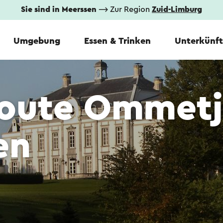
Sie sind in Meerssen
⟶ Zur Region
Zuid-Limburg
Umgebung
Essen & Trinken
Unterkünf
oute Ommetj
en