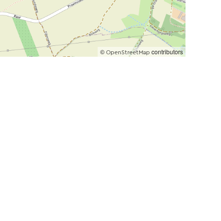
©
contributors
OpenStreetMap