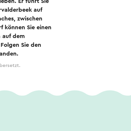
eben. Er führt Sie
rvalderbeek auf
 Baches, zwischen
rf können Sie einen
h auf dem
 Folgen Sie den
handen.
bersetzt.